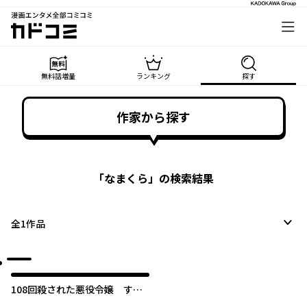
漫画エンタメ全部コミコミ
カドコミ
無料話増量
ランキング
探す
作家から探す
「
なまくら
」の検索結果
全
1
作品
108回殺された悪役令嬢 すべ
てを思い出したので、乙女はル