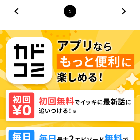
ビーでキセキします
1
前のページへ
ページ
へ
次のペ