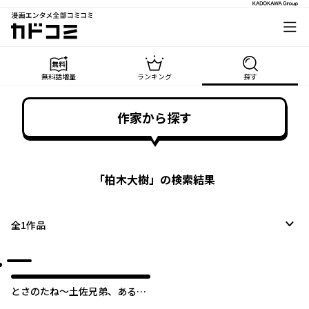
漫画エンタメ全部コミコミ
カドコミ
無料話増量
ランキング
探す
作家から探す
「
柏木大樹
」の検索結果
全
1
作品
とさのたね～土佐兄弟、あるあ
るネタができるまで～