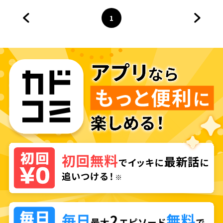
1
前のページへ
ページ
へ
次のペ