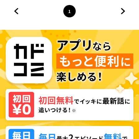
1
前のページへ
ページ
へ
次のペ