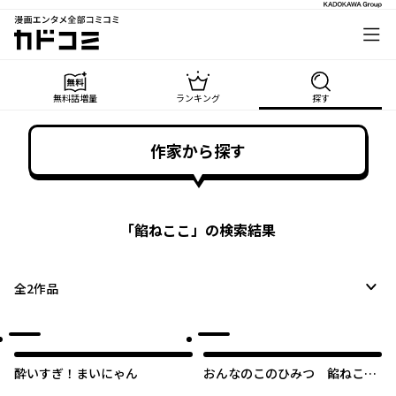
漫画エンタメ全部コミコミ
カドコミ
無料話増量
ランキング
探す
作家から探す
「
餡ねここ
」の検索結果
全
2
作品
酔いすぎ！まいにゃん
おんなのこのひみつ 餡ねここ
作品集