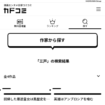
漫画エンタメ全部コミコミ
カドコミ
無料話増量
ランキング
探す
作家から探す
「
三戸
」の検索結果
全
4
作品
回帰した悪逆皇女は黒歴史を塗
英雄はアンブロシアを喰む
り替える