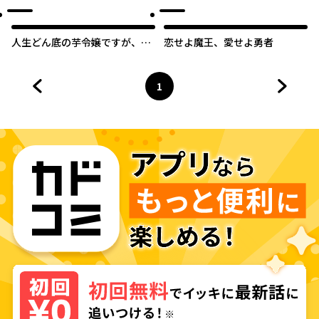
人生どん底の芋令嬢ですが、幸
恋せよ魔王、愛せよ勇者
せな結末を目指します！アンソ
ロジーコミック
1
前のページへ
ページ
へ
次のペ