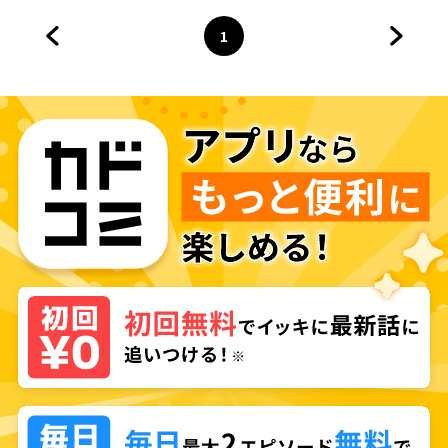
1
前のページへ
ページ
へ
次のペ