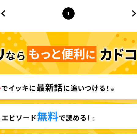
1
前のページへ
ページ
へ