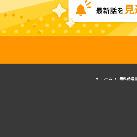
ホーム
無料話増