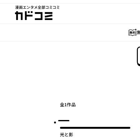
漫画エンタメ全部コミコミ
カドコミ
全
1
作品
光と影