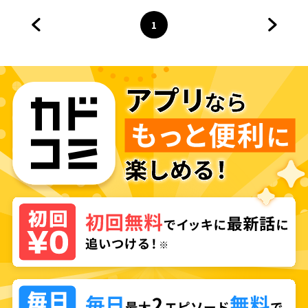
1
前のページへ
ページ
へ
次のペ