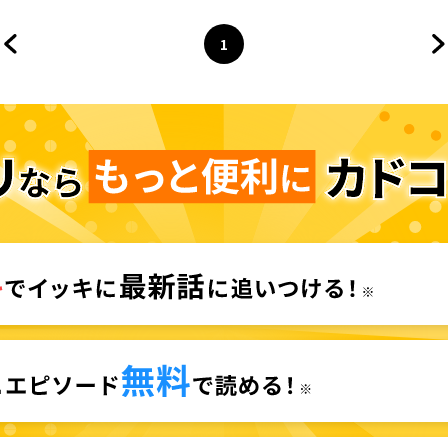
1
前のページへ
ページ
へ