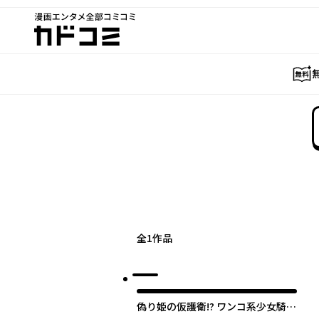
漫画エンタメ全部コミコミ
カドコミ
全
1
作品
偽り姫の仮護衛!? ワンコ系少女騎士