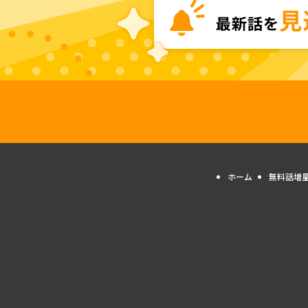
ホーム
無料話増