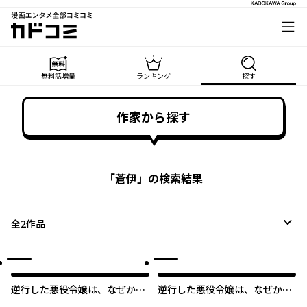
漫画エンタメ全部コミコミ
カドコミ
無料話増量
ランキング
探す
作家から探す
「
蒼伊
」の検索結果
全
2
作品
逆行した悪役令嬢は、なぜか魔
逆行した悪役令嬢は、なぜか魔
力を失ったので深窓の令嬢にな
力を失ったので深窓の令嬢にな