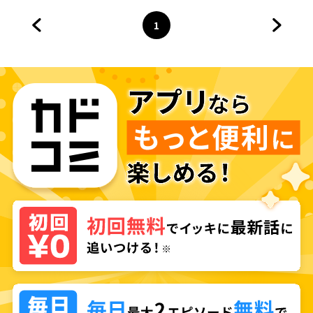
ります
ります ～聖女アンナの物語～
1
前のページへ
ページ
へ
次のペ