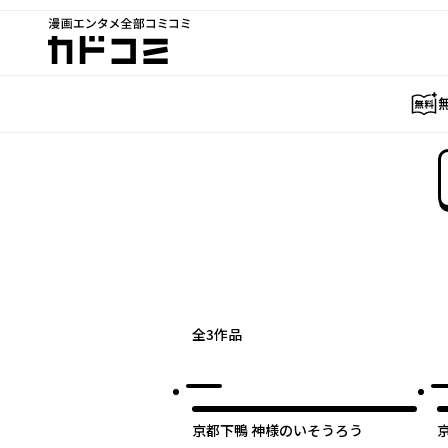
漫画エンタメ全部コミコミ
カドコミ
全
3
作品
京都下鴨 神様のいそうろう