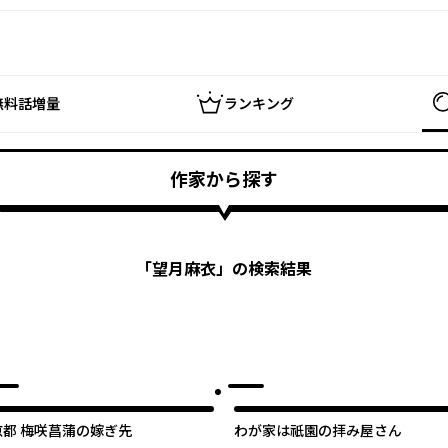
無料話増量
ランキング
作家から探す
「
望月麻衣
」の検索結果
京都 梅咲菖蒲の嫁ぎ先
わが家は祇園の拝み屋さん