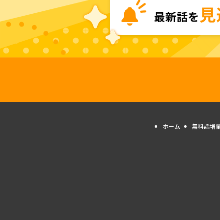
ホーム
無料話増