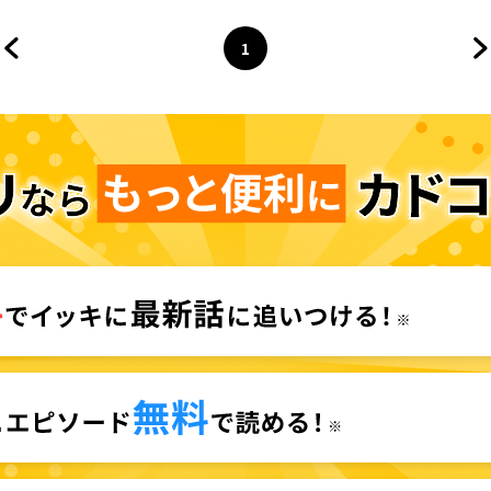
1
前のページへ
ページ
へ