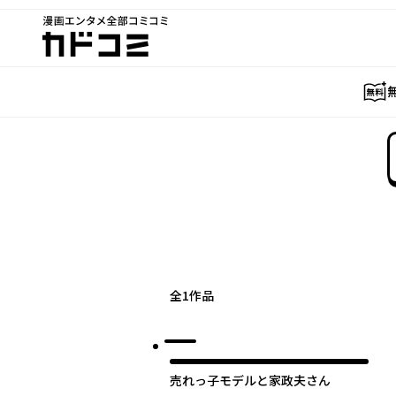
漫画エンタメ全部コミコミ
カドコミ
全
1
作品
売れっ子モデルと家政夫さん