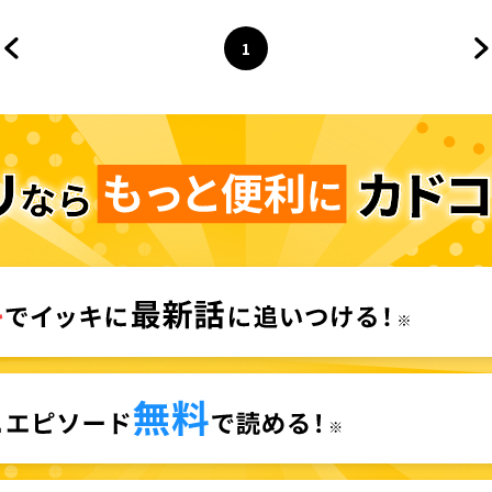
1
前のページへ
ページ
へ