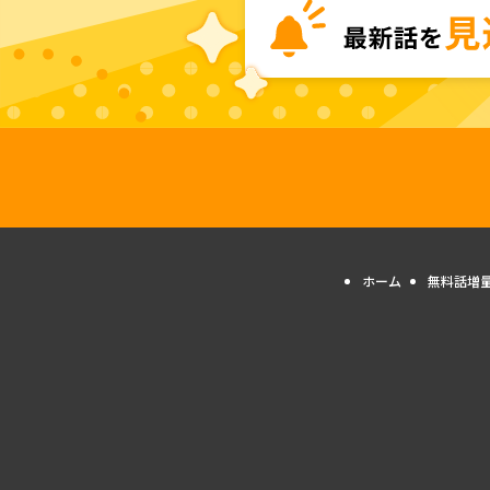
ホーム
無料話増