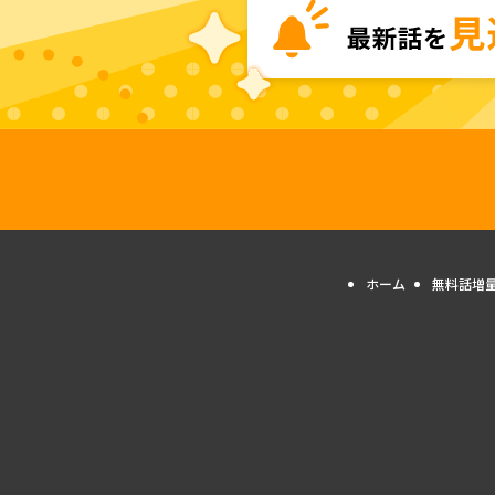
ホーム
無料話増