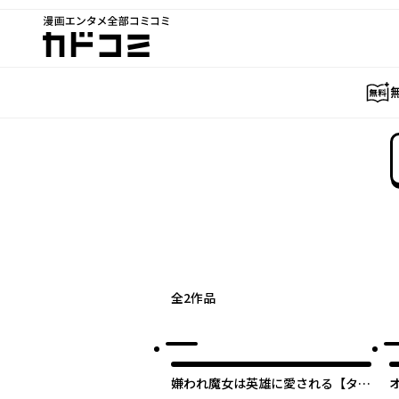
漫画エンタメ全部コミコミ
カドコミ
全
2
作品
嫌われ魔女は英雄に愛される【タテ