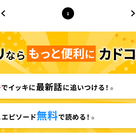
1
前のページへ
ページ
へ