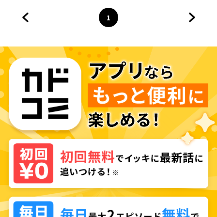
1
前のページへ
ページ
へ
次のペ