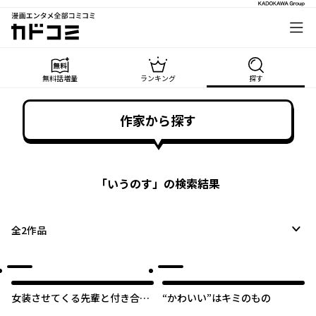
漫画エンタメ全部コミコミ
カドコミ
無料話増量
ランキング
探す
作家から探す
「
いうのす
」の検索結果
全
2
作品
女装させてくる先輩と付き合う
“かわいい”はキミのもの
ことになりました。