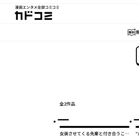
漫画エンタメ全部コミコミ
カドコミ
全
2
作品
女装させてくる先輩と付き合うこと