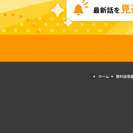
ホーム
無料話増