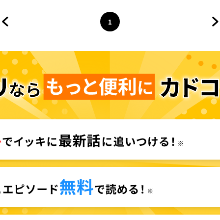
1
前のページへ
ページ
へ