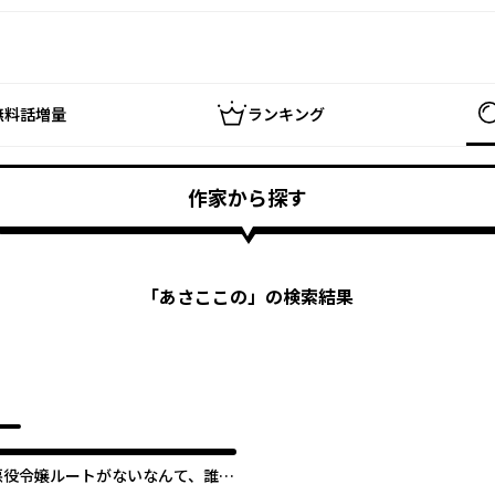
無料話増量
ランキング
作家から探す
「
あさここの
」の検索結果
悪役令嬢ルートがないなんて、誰が