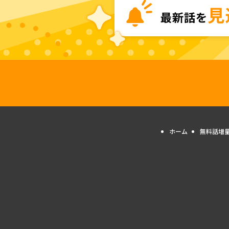
ホーム
無料話増