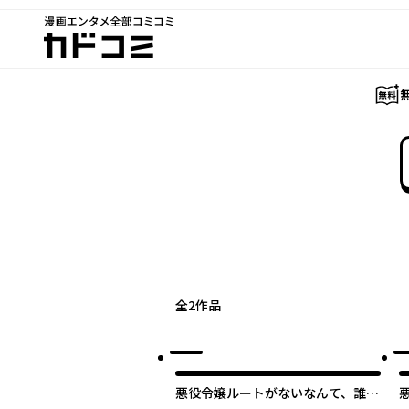
漫画エンタメ全部コミコミ
カドコミ
全
2
作品
悪役令嬢ルートがないなんて、誰が