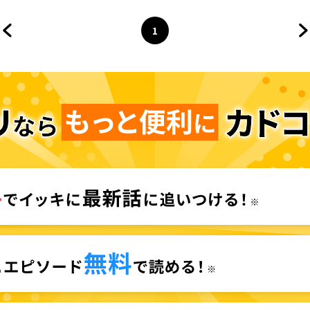
言ったの？【タテスク】
1
前のページへ
ページ
へ