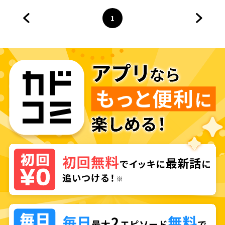
1
前のページへ
ページ
へ
次のペ