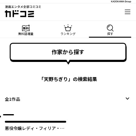
漫画エンタメ全部コミコミ
カドコミ
無料話増量
ランキング
探す
作家から探す
「
天野ちぎり
」の検索結果
全
1
作品
悪役令嬢レディ・フィリア・
デ・ラ・ローヴェの失敗