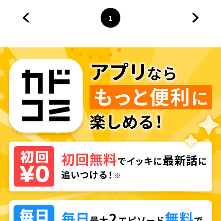
1
前のページへ
ページ
へ
次のペ