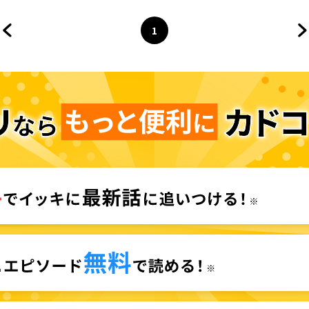
1
前のページへ
ページ
へ