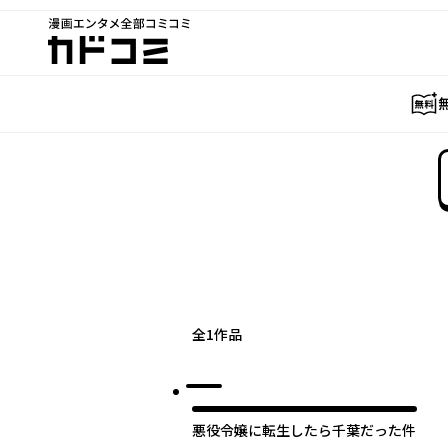
漫画エンタメ全部コミコミ
カドコミ
全
1
作品
悪役令嬢に転生したら千葉だった件