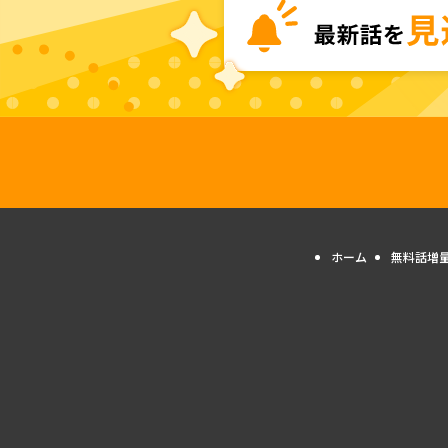
ホーム
無料話増