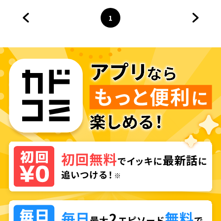
1
前のページへ
ページ
へ
次のペ