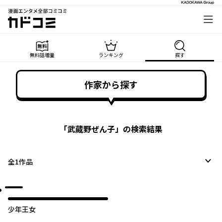
漫画エンタメ全部コミコミ
カドコミ
無料話増量
ランキング
探す
作家から探す
「
武蔵野ぜん子
」の検索結果
全
1
作品
少年王女