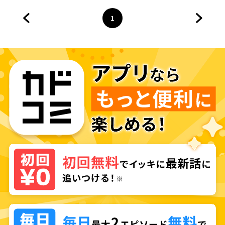
1
前のページへ
ページ
へ
次のペ