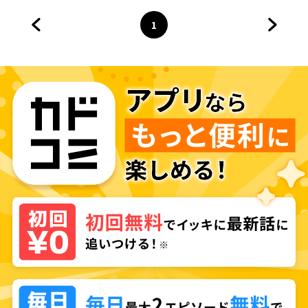
1
前のページへ
ページ
へ
次のペ