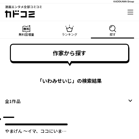
漫画エンタメ全部コミコミ
カドコミ
無料話増量
ランキング
探す
作家から探す
「
いわみせいじ
」の検索結果
全
1
作品
やまげん 〜イマ、ココにいま
す。〜