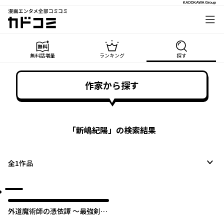
漫画エンタメ全部コミコミ
カドコミ
無料話増量
ランキング
探す
作家から探す
「
新嶋紀陽
」の検索結果
全
1
作品
外道魔術師の憑依譚 ～最強剣士
を乗っ取ったら、自分の身体を