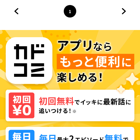
探すことになった～
1
前のページへ
ページ
へ
次のペ