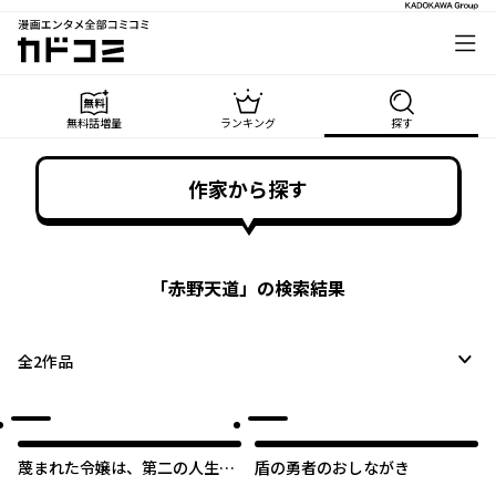
漫画エンタメ全部コミコミ
カドコミ
無料話増量
ランキング
探す
作家から探す
「
赤野天道
」の検索結果
全
2
作品
蔑まれた令嬢は、第二の人生で
盾の勇者のおしながき
憧れの錬金術師の道を選ぶ ～夢