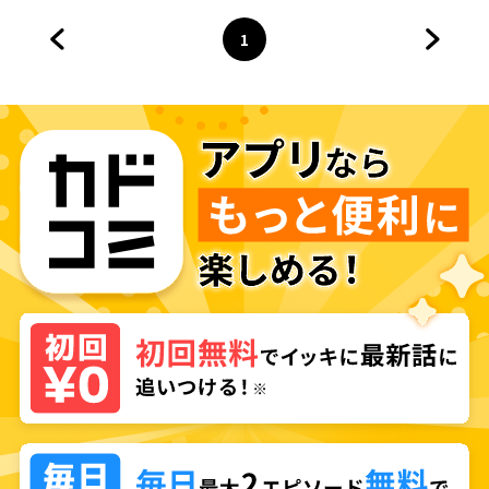
を叶えた見習い錬金術師の第一
歩～
1
前のページへ
ページ
へ
次のペ