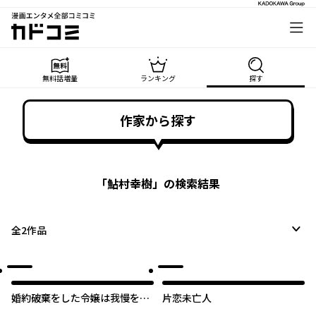
漫画エンタメ全部コミコミ
カドコミ
無料話増量
ランキング
探す
作家から探す
「
鮎村幸樹
」の検索結果
全
2
作品
婚約破棄をした令嬢は我慢を止
片恋未亡人
めました