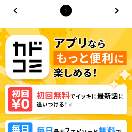
1
前のページへ
ページ
へ
次のペ