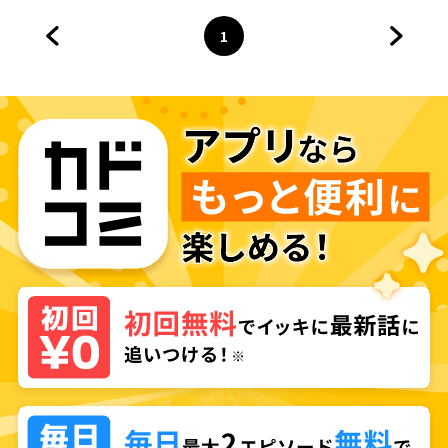
1
前のページへ
ページ
へ
次のペ