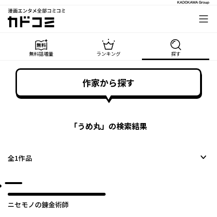
漫画エンタメ全部コミコミ
カドコミ
無料話増量
ランキング
探す
作家から探す
「
うめ丸
」の検索結果
全
1
作品
ニセモノの錬金術師