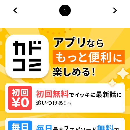
1
前のページへ
ページ
へ
次のペ