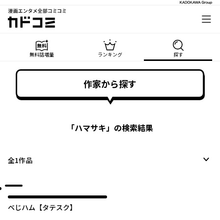
漫画エンタメ全部コミコミ
カドコミ
無料話増量
ランキング
探す
作家から探す
「
ハマサキ
」の検索結果
全
1
作品
ベじハム【タテスク】