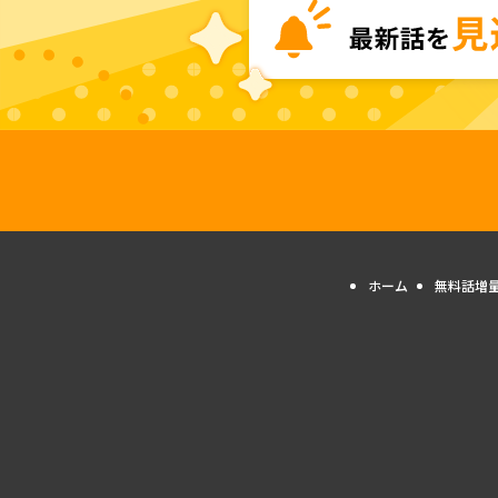
ホーム
無料話増