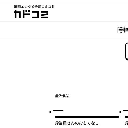
漫画エンタメ全部コミコミ
カドコミ
全
2
作品
弁当屋さんのおもてなし