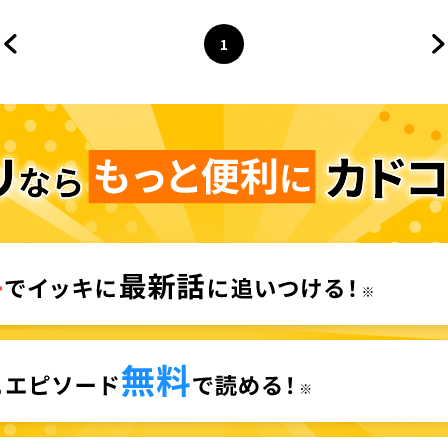
ク】
1
前のページへ
ページ
へ