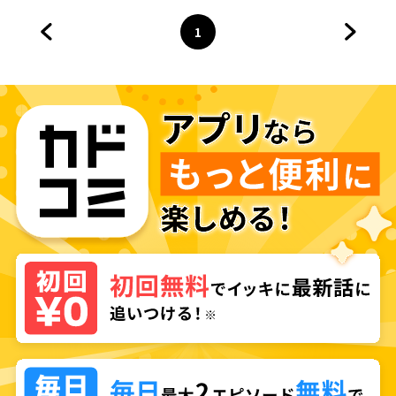
1
前のページへ
ページ
へ
次のペ