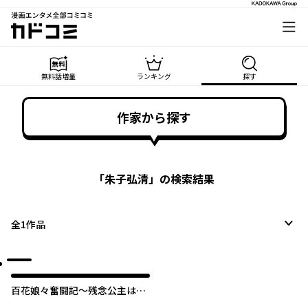
漫画エンタメ全部コミコミ
カドコミ
無料話増量
ランキング
探す
作家から探す
「
朱子弘清
」の検索結果
全
1
作品
百花娘々奮闘記～残念公主は天
龍と花の夢を見る～