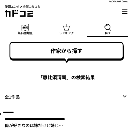
漫画エンタメ全部コミコミ
カドコミ
無料話増量
ランキング
探す
作家から探す
「
恵比須清司
」の検索結果
全
1
作品
俺が好きなのは妹だけど妹じゃ
ない