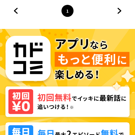
1
前のページへ
ページ
へ
次のペ