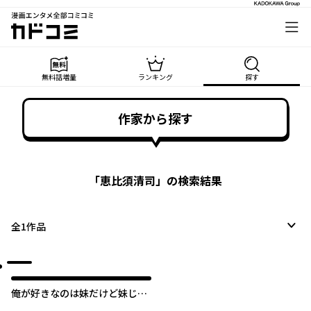
漫画エンタメ全部コミコミ
カドコミ
無料話増量
ランキング
探す
作家から探す
「
恵比須清司
」の検索結果
全
1
作品
俺が好きなのは妹だけど妹じゃ
ない