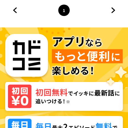
1
前のページへ
ページ
へ
次のペ