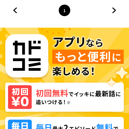
ています
1
前のページへ
ページ
へ
次のペ