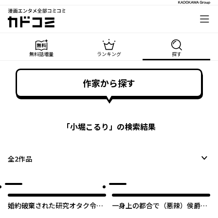
漫画エンタメ全部コミコミ
カドコミ
無料話増量
ランキング
探す
作家から探す
「
小堀こるり
」の検索結果
全
2
作品
婚約破棄された研究オタク令嬢
一身上の都合で（悪辣）侯爵様
ですが、後輩から毎日求婚され
の契約メイドになりました