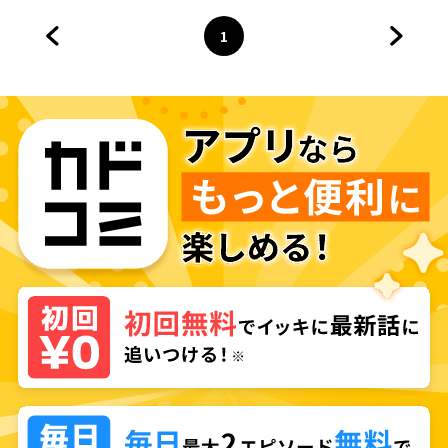
1
前のページへ
ページ
へ
次のペ