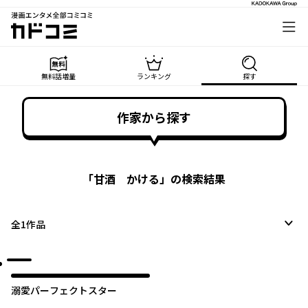
漫画エンタメ全部コミコミ
カドコミ
無料話増量
ランキング
探す
作家から探す
「
甘酒 かける
」の検索結果
全
1
作品
溺愛パーフェクトスター