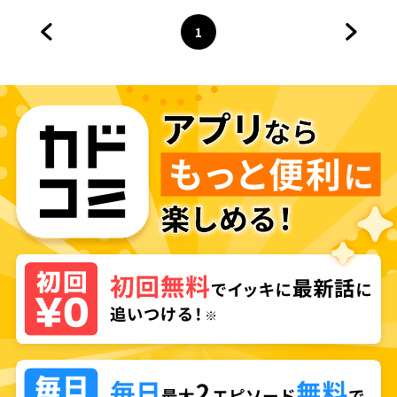
1
前のページへ
ページ
へ
次のペ