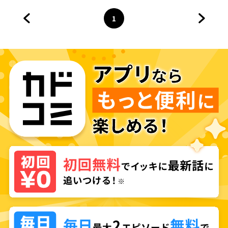
1
前のページへ
ページ
へ
次のペ