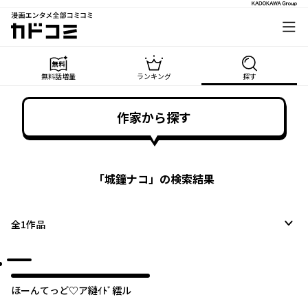
漫画エンタメ全部コミコミ
カドコミ
無料話増量
ランキング
探す
作家から探す
「
城鐘ナコ
」の検索結果
全
1
作品
ほーんてっど♡ア縺ｲﾄﾞ繧ル