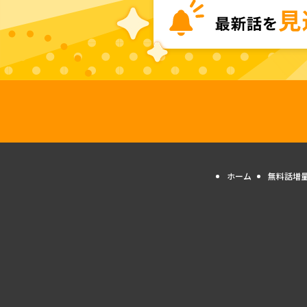
ホーム
無料話増