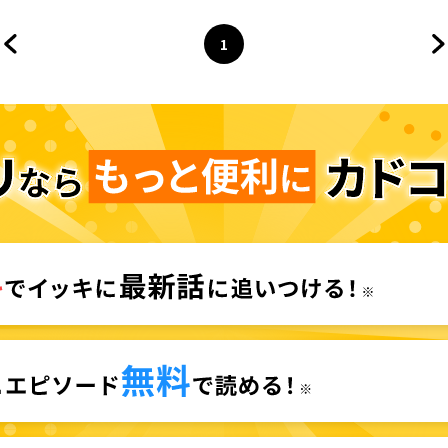
女に還る日～
1
前のページへ
ページ
へ