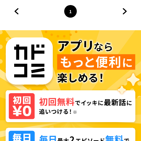
1
前のページへ
ページ
へ
次のペ