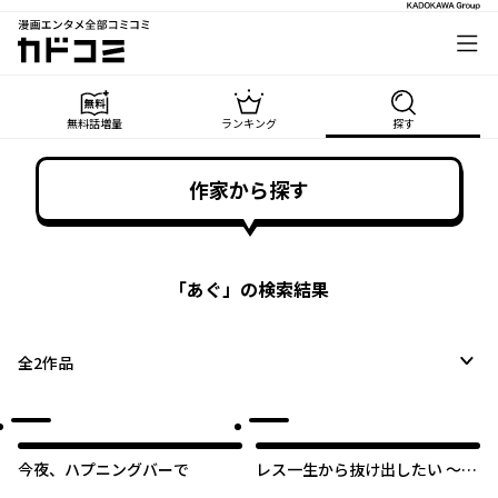
漫画エンタメ全部コミコミ
カドコミ
無料話増量
ランキング
探す
作家から探す
「
あぐ
」の検索結果
全
2
作品
今夜、ハプニングバーで
レス一生から抜け出したい ～私
が女に還る日～