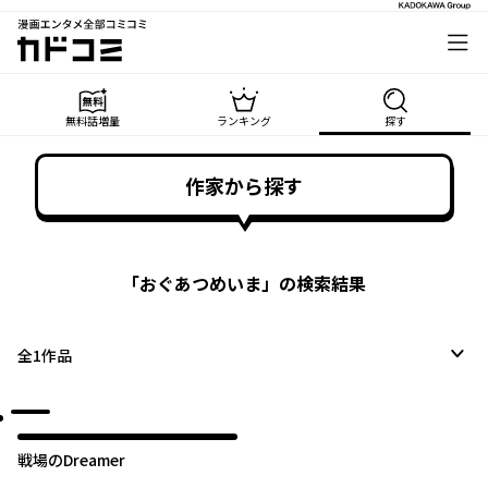
漫画エンタメ全部コミコミ
カドコミ
無料話増量
ランキング
探す
作家から探す
「
おぐあつめいま
」の検索結果
全
1
作品
オリジナル
戦場のDreamer