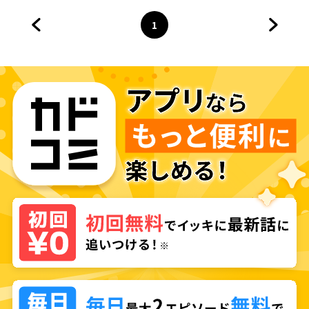
1
前のページへ
ページ
へ
次のペ