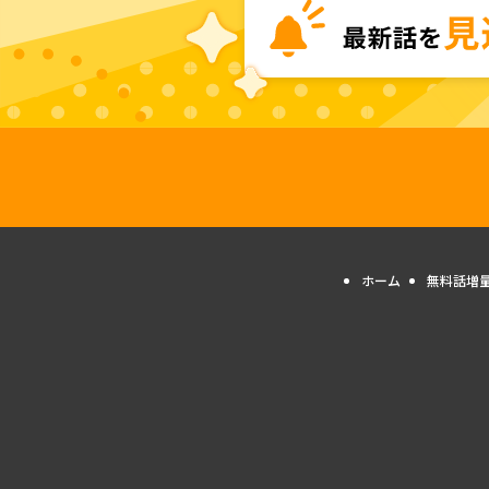
ホーム
無料話増