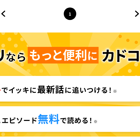
1
前のページへ
ページ
へ