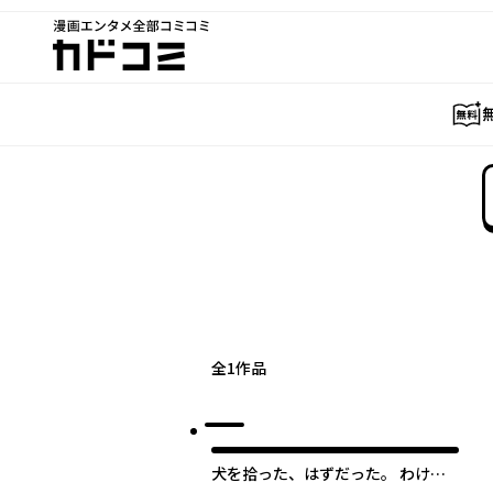
漫画エンタメ全部コミコミ
カドコミ
全
1
作品
犬を拾った、はずだった。 わけあ