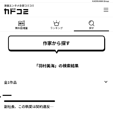
漫画エンタメ全部コミコミ
カドコミ
無料話増量
ランキング
探す
作家から探す
「
羽村美海
」の検索結果
全
1
作品
副社長、この執愛は契約違反で
す！【タテスク】