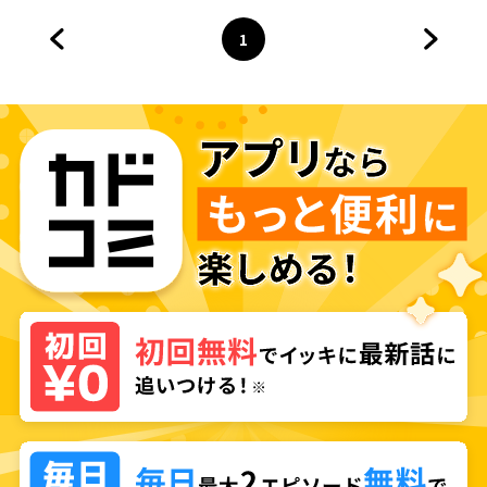
1
前のページへ
ページ
へ
次のペ