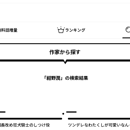
無料話増量
ランキング
作家から探す
「
紺野潤
」の検索結果
団長改め狂犬騎士のしつけ役
ツンデレなわたくしが可愛いなん