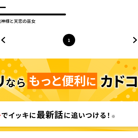
正気ですか？
竜神様と天恋の巫女
1
前のページへ
ページ
へ