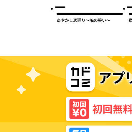
あやかし恋廻り～暁の誓い～