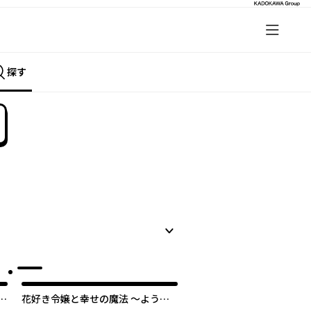
探す
て
花好き令嬢と幸せの魔法 ～ようこ