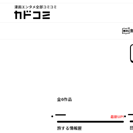
漫画エンタメ全部コミコミ
カドコミ
全
6
作品
最新UP!
最新UP!
旅する情報屋