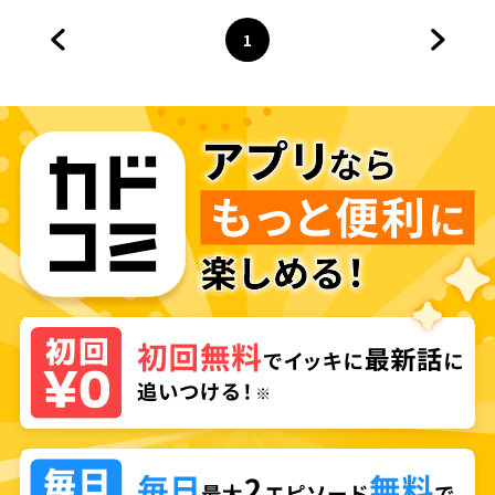
1
前のページへ
ページ
へ
次のペ