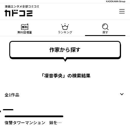
漫画エンタメ全部コミコミ
カドコミ
無料話増量
ランキング
探す
作家から探す
「
凜音季央
」の検索結果
全
1
作品
復讐タワーマンション 妹を殺
したのは誰？【タテスク】