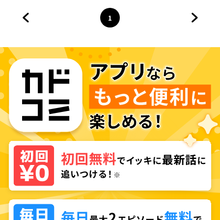
1
前のページへ
ページ
へ
次のペ