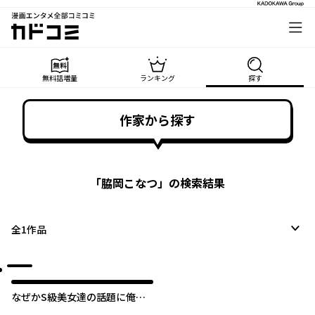
漫画エンタメ全部コミコミ
カドコミ
無料話増量
ランキング
探す
作家から探す
「
脇岡こなつ
」の検索結果
全
1
作品
なぜかS級美女達の話題に俺が
あがる件