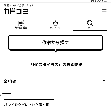
漫画エンタメ全部コミコミ
カドコミ
無料話増量
ランキング
探す
作家から探す
「
HCスタイラス
」の検索結果
全
1
作品
バンドをクビにされた僕と推し
JKの青春リライト