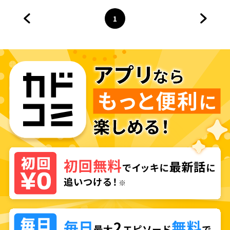
1
前のページへ
ページ
へ
次のペ