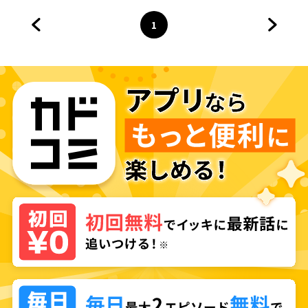
1
前のページへ
ページ
へ
次のペ