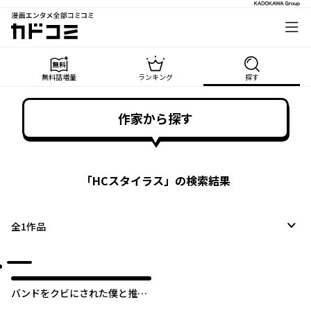
漫画エンタメ全部コミコミ
カドコミ
無料話増量
ランキング
探す
作家から探す
「
HCスタイラス
」の検索結果
全
1
作品
バンドをクビにされた僕と推し
JKの青春リライト