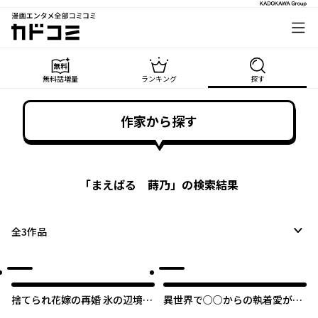
漫画エンタメ全部コミコミ
カドコミ
無料話増量
ランキング
探す
作家から探す
「
まえばる 蒔乃
」の検索結果
全
3
作品
捨てられ花嫁の再婚 氷の辺境伯
異世界で○○からの執着愛が止
は最愛を誓う
まらない！？アンソロジーコミ