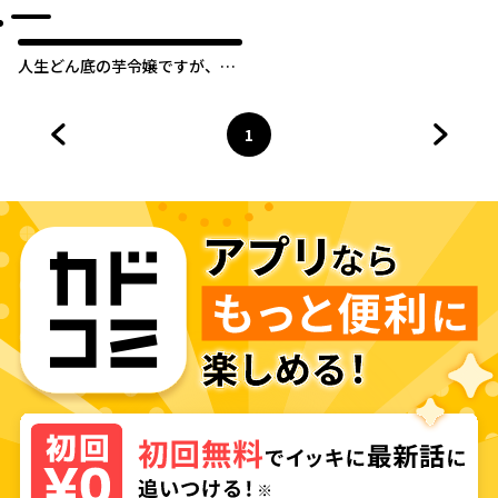
ック
人生どん底の芋令嬢ですが、幸
せな結末を目指します！アンソ
ロジーコミック
1
前のページへ
ページ
へ
次のペ