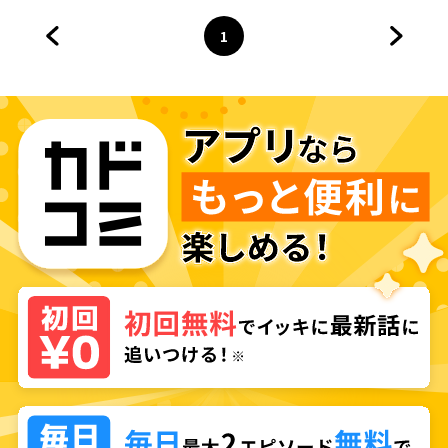
抜く～【タテスク】
1
前のページへ
ページ
へ
次のペ