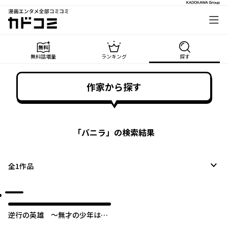
漫画エンタメ全部コミコミ
カドコミ
無料話増量
ランキング
探す
作家から探す
「
バニラ
」の検索結果
全
1
作品
逆行の英雄 ～無才の少年は、
幼馴染の女勇者を今度こそ守り