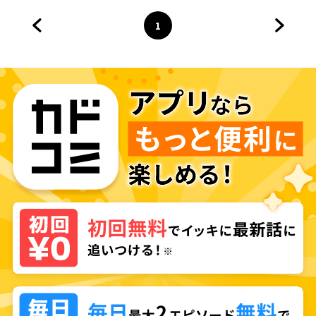
とになりました～
1
前のページへ
ページ
へ
次のペ