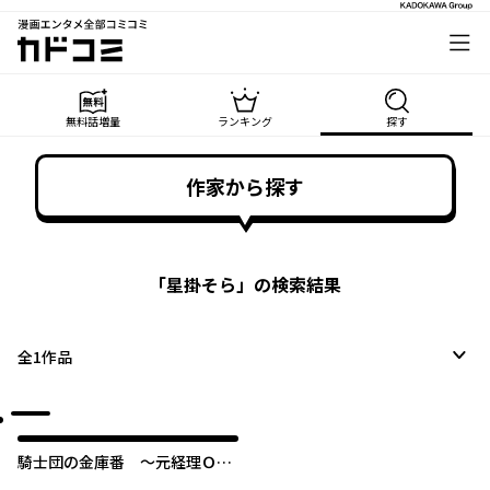
漫画エンタメ全部コミコミ
カドコミ
無料話増量
ランキング
探す
作家から探す
「
星掛そら
」の検索結果
全
1
作品
騎士団の金庫番 ～元経理ＯＬ
の私、騎士団のお財布を握るこ