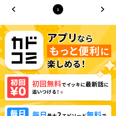
1
前のページへ
ページ
へ
次のペ