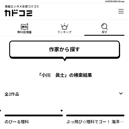
漫画エンタメ全部コミコミ
カドコミ
無料話増量
ランキング
探す
作家から探す
「
小川 眞士
」の検索結果
全
2
作品
のびーる理科
ぶっ飛び☆理科でゴー！ 海洋・
気候編