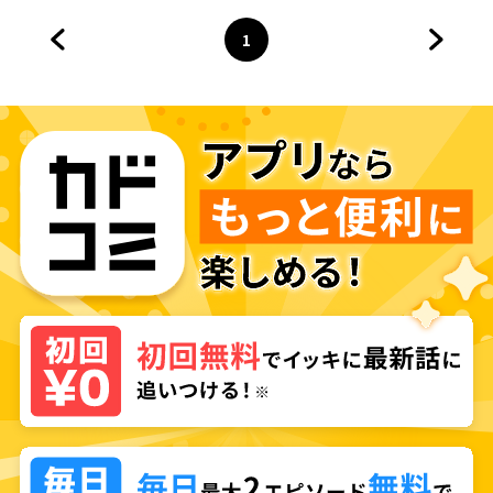
1
前のページへ
ページ
へ
次のペ