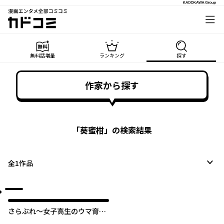
漫画エンタメ全部コミコミ
カドコミ
無料話増量
ランキング
探す
作家から探す
「
葵蜜柑
」の検索結果
全
1
作品
さらぶれ～女子高生のウマ育成
日記～