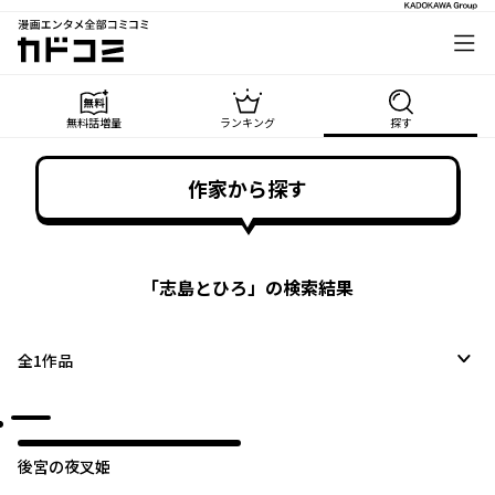
漫画エンタメ全部コミコミ
カドコミ
無料話増量
ランキング
探す
作家から探す
「
志島とひろ
」の検索結果
全
1
作品
後宮の夜叉姫