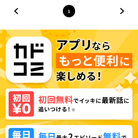
1
前のページへ
ページ
へ
次のペ